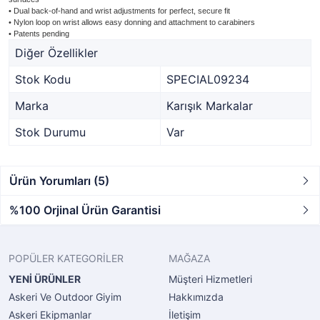
• Dual back-of-hand and wrist adjustments for perfect, secure fit
• Nylon loop on wrist allows easy donning and attachment to carabiners
• Patents pending
Diğer Özellikler
Stok Kodu
SPECIAL09234
Marka
Karışık Markalar
Stok Durumu
Var
Ürün Yorumları (5)
%100 Orjinal Ürün Garantisi
POPÜLER KATEGORİLER
MAĞAZA
YENİ ÜRÜNLER
Müşteri Hizmetleri
Askeri Ve Outdoor Giyim
Hakkımızda
Askeri Ekipmanlar
İletişim