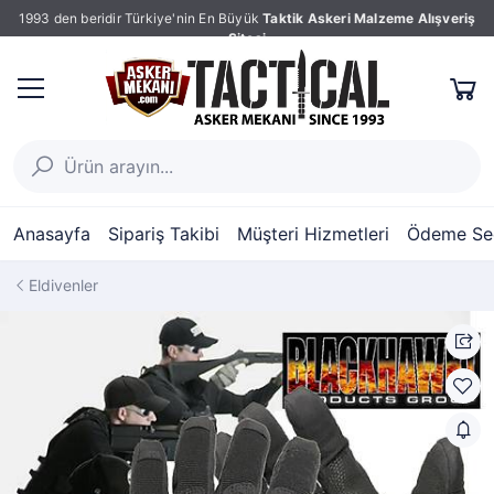
1993 den beridir Türkiye'nin En Büyük
Taktik Askeri Malzeme Alışveriş
Sitesi
Anasayfa
Sipariş Takibi
Müşteri Hizmetleri
Ödeme Seç
Eldivenler