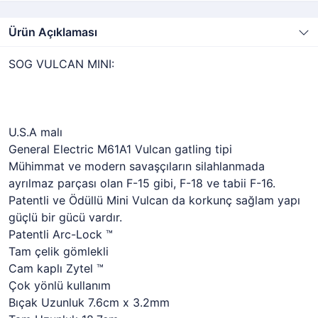
Ürün Açıklaması
SOG VULCAN MINI:
U.S.A malı
General Electric M61A1 Vulcan gatling tipi
Mühimmat ve modern savaşçıların silahlanmada
ayrılmaz parçası olan F-15 gibi, F-18 ve tabii F-16.
Patentli ve Ödüllü Mini Vulcan da korkunç sağlam yapı
güçlü bir gücü vardır.
Patentli Arc-Lock ™
Tam çelik gömlekli
Cam kaplı Zytel ™
Çok yönlü kullanım
Bıçak Uzunluk 7.6cm x 3.2mm