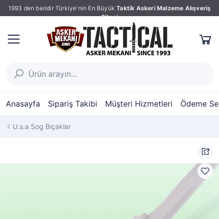
1993 den beridir Türkiye'nin En Büyük
Taktik Askeri Malzeme Alışveriş
Sitesi
Anasayfa
Sipariş Takibi
Müşteri Hizmetleri
Ödeme Seç
U.s.a Sog Bıçaklar