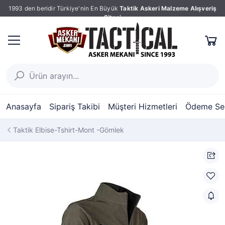
1993 den beridir Türkiye'nin En Büyük
Taktik Askeri Malzeme Alışveriş
Sitesi
Anasayfa
Sipariş Takibi
Müşteri Hizmetleri
Ödeme Seç
Taktik Elbise-Tshirt-Mont -Gömlek