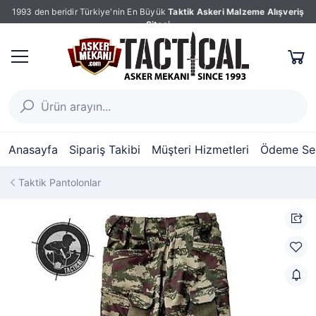
1993 den beridir Türkiye'nin En Büyük
Taktik Askeri Malzeme Alışveriş
Sitesi
Anasayfa
Sipariş Takibi
Müşteri Hizmetleri
Ödeme Seç
Taktik Pantolonlar