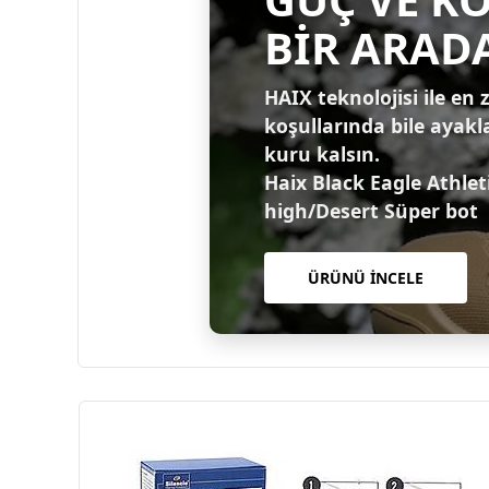
BİR ARAD
HAIX teknolojisi ile en 
koşullarında bile ayakl
kuru kalsın.
Haix Black Eagle Athlet
high/Desert Süper bot
ÜRÜNÜ İNCELE