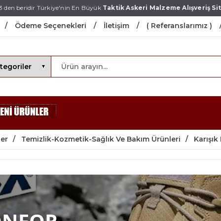
3 den beridir Türkiye'nin En Büyük
Taktik Askeri Malzeme Alışveriş Sit
Ödeme Seçenekleri
İletişim
( Referanslarımız )
er
Temizlik-Kozmetik-Sağlık Ve Bakım Ürünleri
Karışık
ONFOR