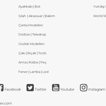
Ayakkabı | Bot
Yurtdışı 
Silah
|
Aksesuar
|
Bakım
World S
Çanta Modelleri
Dürbün | Teleskop
Gözlük Modelleri
Çakı | Bıçak | Tools
Arma | Rütbe | Peç
Fener | Lamba | Led
Facebook
Twitter
Youtube
Instagram
ni.com