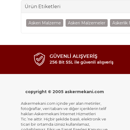
Ürün Etiketleri
Askeri Malzeme
Askeri Malzemeler
Askerlik
copyright © 2005 askermekani.com
Askermekani.com içinde yer alan metinler,
fotoğraflar, veri tabanı ve diğer içeriklerin telif
hakları Askermekani İnternet Hizmetleri
Tic.’ne aittir. Hiçbir şekilde basılı, elektronik ve
ticari bir ortamda izinsiz kullanılamaz,
çoğaltılamaz. Fikir ve Sanat Eserleri Kanunu ve