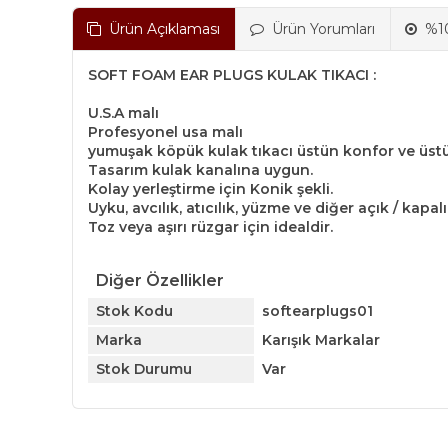
Ürün Açıklaması
Ürün Yorumları
%10
SOFT FOAM EAR PLUGS KULAK TIKACI :
U.S.A malı
Profesyonel usa malı
yumuşak köpük kulak tıkacı üstün konfor ve üst
Tasarım kulak kanalına uygun.
Kolay yerleştirme için Konik şekli.
Uyku, avcılık, atıcılık, yüzme ve diğer açık / kapalı
Toz veya aşırı rüzgar için idealdir.
Diğer Özellikler
Stok Kodu
softearplugs01
Marka
Karışık Markalar
Stok Durumu
Var