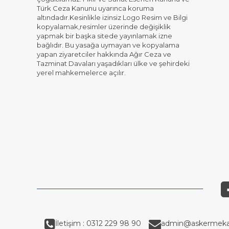
Türk Ceza Kanunu uyarınca koruma
altındadır.Kesinlikle izinsiz Logo Resim ve Bilgi
kopyalamak,resimler üzerinde değişiklik
yapmak bir başka sitede yayınlamak izne
bağlıdır. Bu yasağa uymayan ve kopyalama
yapan ziyaretciler hakkında Ağır Ceza ve
Tazminat Davaları yaşadıkları ülke ve şehirdeki
yerel mahkemelerce açılır.
İletişim : 0312 229 98 90
admin@askermeka