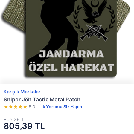
Karışık Markalar
Sniper Jöh Tactic Metal Patch
5.0
İlk Yorumu Siz Yapın
805,39 TL
805,39 TL