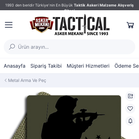
1993 den beridir Türkiye'nin En Büyük
Taktik Askeri Malzeme Alışveriş
Sitesi
Anasayfa
Sipariş Takibi
Müşteri Hizmetleri
Ödeme Seç
Metal Arma Ve Peç