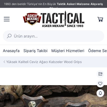
1993 den beridir Türkiye'nin En Büyük
Taktik Askeri Malzeme Alışveriş
Sitesi
Anasayfa
Sipariş Takibi
Müşteri Hizmetleri
Ödeme Seç
Yüksek Kaliteli Ceviz Ağacı Kabzeler Wood Grips