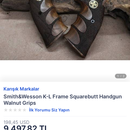
Karışık Markalar
Smith&Wesson K-L Frame Squarebutt Handgun
Walnut Grips
İlk Yorumu Siz Yapın
198,45 USD
9.497,82 TL