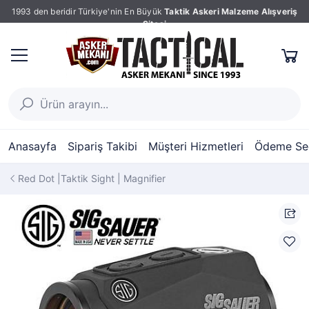
1993 den beridir Türkiye'nin En Büyük
Taktik Askeri Malzeme Alışveriş
Sitesi
Anasayfa
Sipariş Takibi
Müşteri Hizmetleri
Ödeme Seç
Red Dot |Taktik Sight | Magnifier