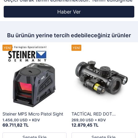
Haber Ver
Bu ürünün yerine tercih edebileceğiniz ürünler
Steiner MPS Micro Pistol Sight
TACTİCAL RED DOT
LASER/LİGHT
1.456,00 USD + KDV
269,00 USD + KDV
69.711,82 TL
12.879,45 TL
Sepete Ekle
Sepete Ekle