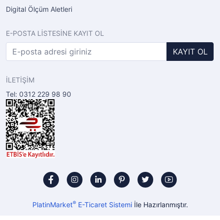
Digital Ölçüm Aletleri
E-POSTA LİSTESİNE KAYIT OL
KAYIT OL
İLETİŞİM
Tel: 0312 229 98 90
®
PlatinMarket
E-Ticaret Sistemi
İle Hazırlanmıştır.