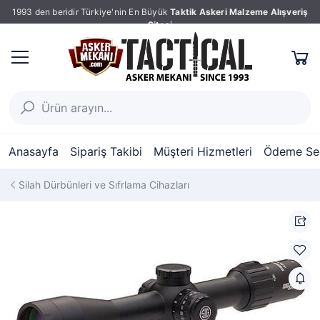
1993 den beridir Türkiye'nin En Büyük
Taktik Askeri Malzeme Alışveriş
Sitesi
Anasayfa
Sipariş Takibi
Müşteri Hizmetleri
Ödeme Seç
Silah Dürbünleri ve Sıfrlama Cihazları