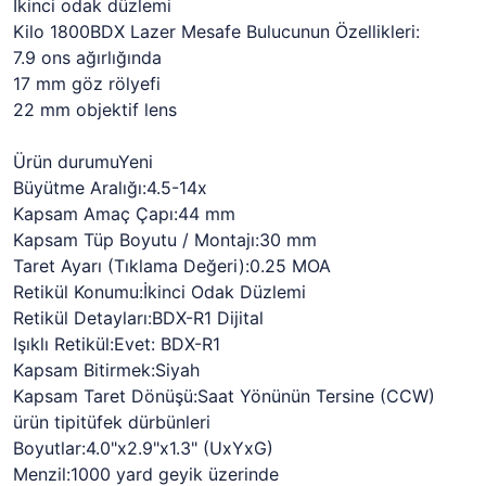
İkinci odak düzlemi
Kilo 1800BDX Lazer Mesafe Bulucunun Özellikleri:
7.9 ons ağırlığında
17 mm göz rölyefi
22 mm objektif lens
Ürün durumuYeni
Büyütme Aralığı:4.5-14x
Kapsam Amaç Çapı:44 mm
Kapsam Tüp Boyutu / Montajı:30 mm
Taret Ayarı (Tıklama Değeri):0.25 MOA
Retikül Konumu:İkinci Odak Düzlemi
Retikül Detayları:BDX-R1 Dijital
Işıklı Retikül:Evet: BDX-R1
Kapsam Bitirmek:Siyah
Kapsam Taret Dönüşü:Saat Yönünün Tersine (CCW)
ürün tipitüfek dürbünleri
Boyutlar:4.0"x2.9"x1.3" (UxYxG)
Menzil:1000 yard geyik üzerinde