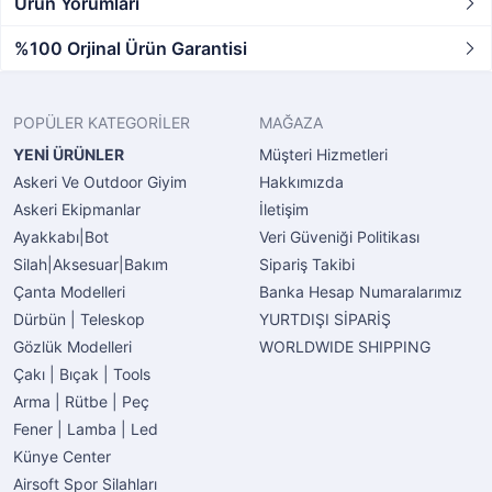
Ürün Yorumları
%100 Orjinal Ürün Garantisi
POPÜLER KATEGORİLER
MAĞAZA
YENİ ÜRÜNLER
Müşteri Hizmetleri
Askeri Ve Outdoor Giyim
Hakkımızda
Askeri Ekipmanlar
İletişim
Ayakkabı|Bot
Veri Güveniği Politikası
Silah|Aksesuar|Bakım
Sipariş Takibi
Çanta Modelleri
Banka Hesap Numaralarımız
Dürbün | Teleskop
YURTDIŞI SİPARİŞ
Gözlük Modelleri
WORLDWIDE SHIPPING
Çakı | Bıçak | Tools
Arma | Rütbe | Peç
Fener | Lamba | Led
Künye Center
Airsoft Spor Silahları