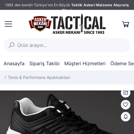
1993 den beridir Türkiye'nin En Büyük
Taktik Askeri Malzeme Alışveriş
Sitesi
Anasayfa
Sipariş Takibi
Müşteri Hizmetleri
Ödeme Seç
Tenis & Performans Ayakkabıları