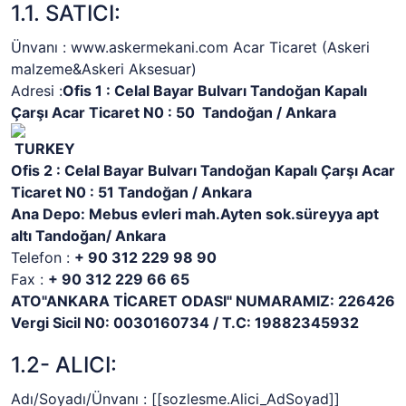
1.1. SATICI:
Ünvanı : www.askermekani.com Acar Ticaret (Askeri
malzeme&Askeri Aksesuar)
Adresi :
Ofis 1 : Celal Bayar Bulvarı Tandoğan Kapalı
Çarşı Acar Ticaret N0 : 50 Tandoğan / Ankara
TURKEY
Ofis 2 : Celal Bayar Bulvarı Tandoğan Kapalı Çarşı Acar
Ticaret N0 : 51 Tandoğan / Ankara
Ana Depo: Mebus evleri mah.Ayten sok.süreyya apt
altı Tandoğan/ Ankara
Telefon :
+ 90 312 229 98 90
Fax :
+ 90 312 229 66 65
ATO"ANKARA TİCARET ODASI" NUMARAMIZ: 226426
Vergi Sicil N0: 0030160734 / T.C: 19882345932
1.2- ALICI:
Adı/Soyadı/Ünvanı :
[[sozlesme.Alici_AdSoyad]]