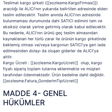
Teslimat kargo şirketi (
[[sozlesme.KargoFirmasi]]
)
aracılığı ile ALICI'nın yukarıda belirtilen adresinde elden
teslim edilecektir. Teslim anında ALICI'nın adresinde
bulunmaması durumunda dahi SATICI edimini tam ve
eksiksiz olarak yerine getirmiş olarak kabul edilecektir.
Bu nedenle, ALICI'nın ürünü geç teslim almasından
kaynaklanan her türlü zarar ile ürünün kargo şirketinde
beklemiş olması ve/veya kargonun SATICI'ya geri iade
edilmesinden dolayı da oluşan giderler de ALICI'ya
aittir.
Kargo Ücreti :
[[sozlesme.KargoUcreti]]
olup, kargo
fiyatı sipariş toplam tutarına eklenmekte ve müşteri
tarafından ödenmektedir. Ürün bedeline dahil değildir.
[[sozlesme.Fatura_GonderimTipiUcreti]]
MADDE 4- GENEL
HÜKÜMLER