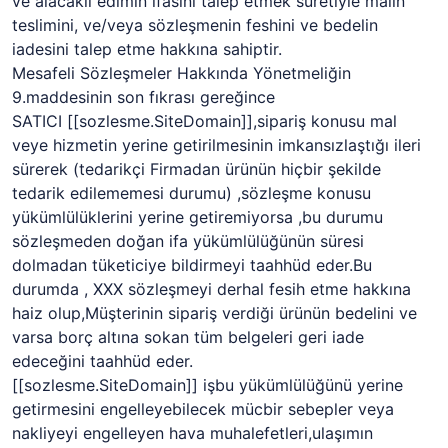
ve alacaklı edimin ifasını talep etmek suretiyle malın
teslimini, ve/veya sözleşmenin feshini ve bedelin
iadesini talep etme hakkına sahiptir.
Mesafeli Sözleşmeler Hakkında Yönetmeliğin
9.maddesinin son fıkrası gereğince
SATICI
[[sozlesme.SiteDomain]]
,sipariş konusu mal
veye hizmetin yerine getirilmesinin imkansızlaştığı ileri
sürerek (tedarikçi Firmadan ürünün hiçbir şekilde
tedarik edilememesi durumu) ,sözleşme konusu
yükümlülüklerini yerine getiremiyorsa ,bu durumu
sözleşmeden doğan ifa yükümlülüğünün süresi
dolmadan tüketiciye bildirmeyi taahhüd eder.Bu
durumda , XXX sözleşmeyi derhal fesih etme hakkına
haiz olup,Müşterinin sipariş verdiği ürünün bedelini ve
varsa borç altına sokan tüm belgeleri geri iade
edeceğini taahhüd eder.
[[sozlesme.SiteDomain]]
işbu yükümlülüğünü yerine
getirmesini engelleyebilecek mücbir sebepler veya
nakliyeyi engelleyen hava muhalefetleri,ulaşımın