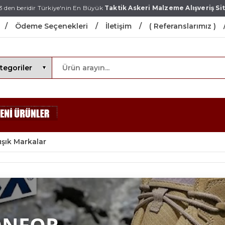
3 den beridir Türkiye'nin En Büyük
Taktik Askeri Malzeme Alışveriş Sit
Ödeme Seçenekleri
İletişim
( Referanslarımız )
ışık Markalar
ONFOR