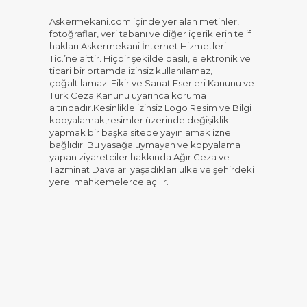
Askermekani.com içinde yer alan metinler,
fotoğraflar, veri tabanı ve diğer içeriklerin telif
hakları Askermekani İnternet Hizmetleri
Tic.’ne aittir. Hiçbir şekilde basılı, elektronik ve
ticari bir ortamda izinsiz kullanılamaz,
çoğaltılamaz. Fikir ve Sanat Eserleri Kanunu ve
Türk Ceza Kanunu uyarınca koruma
altındadır.Kesinlikle izinsiz Logo Resim ve Bilgi
kopyalamak,resimler üzerinde değişiklik
yapmak bir başka sitede yayınlamak izne
bağlıdır. Bu yasağa uymayan ve kopyalama
yapan ziyaretciler hakkında Ağır Ceza ve
Tazminat Davaları yaşadıkları ülke ve şehirdeki
yerel mahkemelerce açılır.