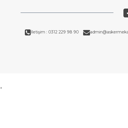
İletişim : 0312 229 98 90
admin@askermeka
×