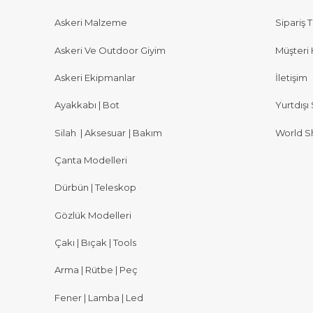
Askeri Malzeme
Sipariş T
Askeri Ve Outdoor Giyim
Müşteri 
Askeri Ekipmanlar
İletişim
Ayakkabı | Bot
Yurtdışı 
Silah
|
Aksesuar
|
Bakım
World S
Çanta Modelleri
Dürbün | Teleskop
Gözlük Modelleri
Çakı | Bıçak | Tools
Arma | Rütbe | Peç
Fener | Lamba | Led