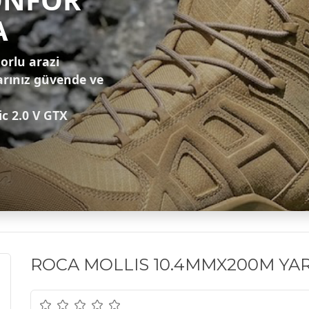
A
zorlu arazi
arınız güvende ve
ic 2.0 V GTX
ROCA MOLLIS 10.4MMX200M YARI