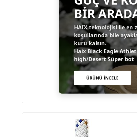
BİR ARAD
HAIX teknolojisi ile en 
koşullarında bile ayakl
kuru kalsın.
Haix Black Eagle Athlet
high/Desert Süper bot
ÜRÜNÜ İNCELE