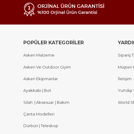
POPÜLER KATEGORİLER
YARD
Askeri Malzeme
Sipariş T
Askeri Ve Outdoor Giyim
Müşteri 
Askeri Ekipmanlar
İletişim
Ayakkabı | Bot
Yurtdışı 
Silah
|
Aksesuar
|
Bakım
World S
Çanta Modelleri
Dürbün | Teleskop