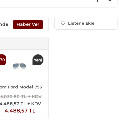
Listene Ekle
inde
70
om Ford Model 753
15.032,80 TL + KDV
4.488,57 TL + KDV
4.488,57 TL