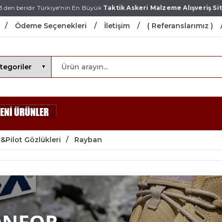
3 den beridir Türkiye'nin En Büyük
Taktik Askeri Malzeme Alışveriş Sit
Ödeme Seçenekleri
İletişim
( Referanslarımız )
&Pilot Gözlükleri
Rayban
ONFOR