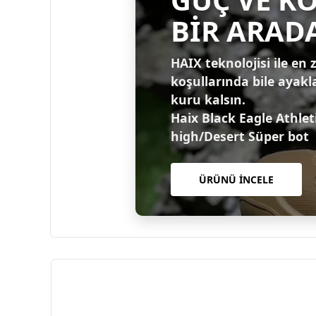
BİR ARAD
HAIX teknolojisi ile en 
koşullarında bile ayakl
kuru kalsın.
Haix Black Eagle Athlet
high/Desert Süper bot
ÜRÜNÜ İNCELE