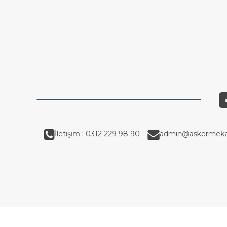
İletişim : 0312 229 98 90
admin@askermeka