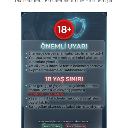
PlatinMarket
E-Ticaret Sistemi
İle Hazırlanmıştır.