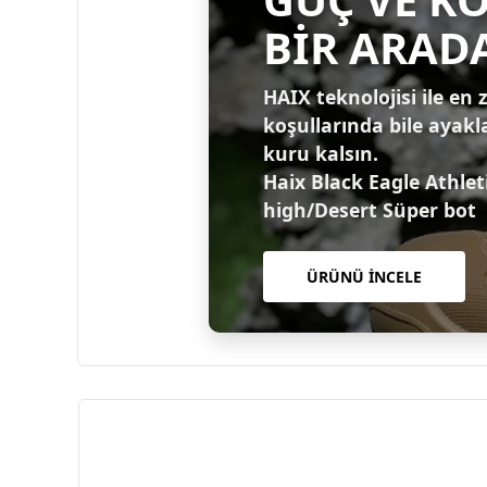
BİR ARAD
HAIX teknolojisi ile en 
koşullarında bile ayakl
kuru kalsın.
Haix Black Eagle Athlet
high/Desert Süper bot
ÜRÜNÜ İNCELE