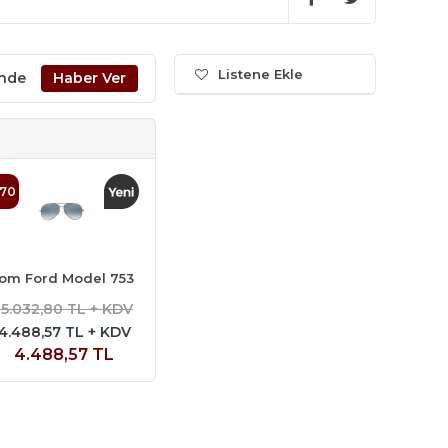
Listene Ekle
inde
70
om Ford Model 753
15.032,80 TL + KDV
4.488,57 TL + KDV
4.488,57 TL