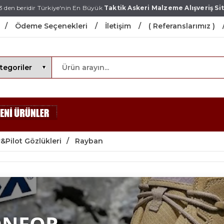
3 den beridir Türkiye'nin En Büyük
Taktik Askeri Malzeme Alışveriş Sit
Ödeme Seçenekleri
İletişim
( Referanslarımız )
&Pilot Gözlükleri
Rayban
ONFOR