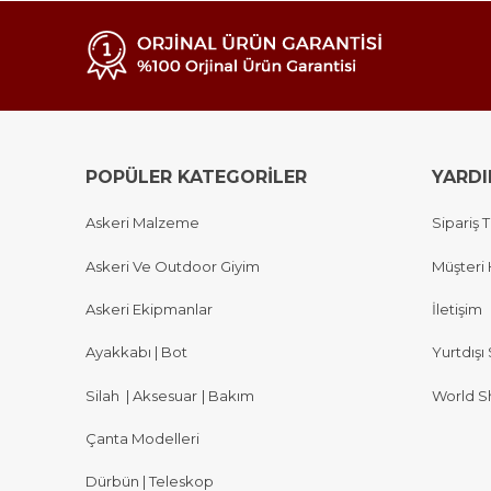
POPÜLER KATEGORİLER
YARD
Askeri Malzeme
Sipariş T
Askeri Ve Outdoor Giyim
Müşteri 
Askeri Ekipmanlar
İletişim
Ayakkabı | Bot
Yurtdışı 
Silah
|
Aksesuar
|
Bakım
World S
Çanta Modelleri
Dürbün | Teleskop