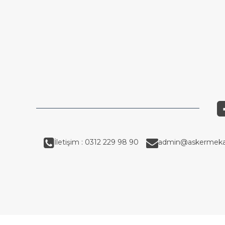
İletişim : 0312 229 98 90
admin@askermeka