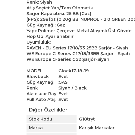
Renk: Siyah
Atış Seçici: Yarı/Tam Otomatik
Şarjör Kapasitesi: 25 BB (Gaz)
(FPS): 298fps (0.20g BB, NUPROL - 2.0 GREEN 300g
Güç Kaynağı: Gaz
Yapı: Polimer Çerçeve, Metal Alaşımlı Üst Gövde
Hop Up: Ayarlanabilir
Uyumluluk:
RAVEN - EU Series 17/18/33 25BB Şarjör - Siyah
WE Europe G-Series G17/18/33BB Şarjör - Siyah
WE Europe G-Series Co2 Şarjör-Siyah
MODEL
:
Glock17-18-19
Blowback
:
Evet
Güç Kaynağı
:
GAS
Renk
:
Siyah / Black
Aksesuar Rayı
:
Evet
Full Auto Atış
:
Evet
Diğer Özellikler
Stok Kodu
G18tryt
Marka
Karışık Markalar