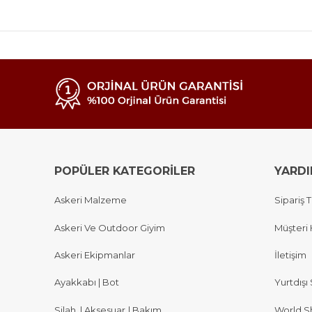
POPÜLER KATEGORİLER
YARD
Askeri Malzeme
Sipariş T
Askeri Ve Outdoor Giyim
Müşteri 
Askeri Ekipmanlar
İletişim
Ayakkabı | Bot
Yurtdışı 
Silah
|
Aksesuar
|
Bakım
World S