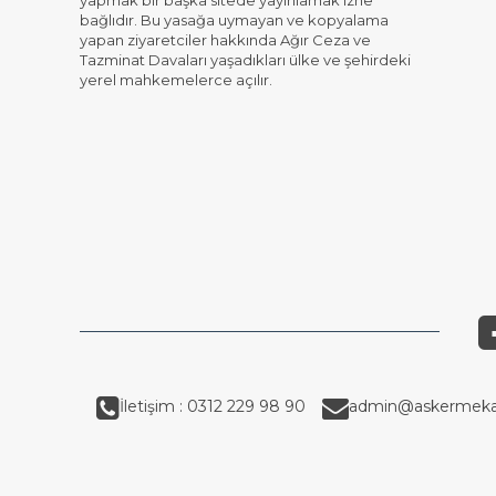
yapmak bir başka sitede yayınlamak izne
bağlıdır. Bu yasağa uymayan ve kopyalama
yapan ziyaretciler hakkında Ağır Ceza ve
Tazminat Davaları yaşadıkları ülke ve şehirdeki
yerel mahkemelerce açılır.
İletişim : 0312 229 98 90
admin@askermeka