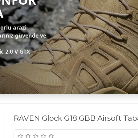
A
zorlu arazi
arınız güvende ve
ic 2.0 V GTX
RAVEN Glock G18 GBB Airsoft Ta