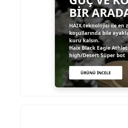
BİR ARAD
HAIX teknolojisi ile en 
koşullarında bile ayakl
kuru kalsın.
Haix Black Eagle Athlet
high/Desert Süper bot
ÜRÜNÜ İNCELE