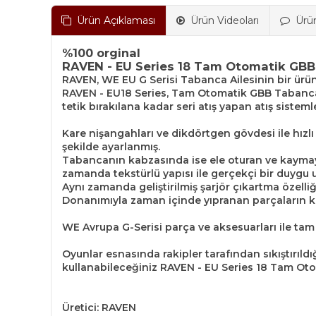
Ürün Açıklaması
Ürün Videoları
Ürü
%100 orginal
RAVEN - EU Series 18 Tam Otomatik GBB
RAVEN, WE EU G Serisi Tabanca Ailesinin bir ür
RAVEN - EU18 Series, Tam Otomatik GBB Tabanca ha
tetik bırakılana kadar seri atış yapan atış siste
Kare nişangahları ve dikdörtgen gövdesi ile hızlı 
şekilde ayarlanmış.
Tabancanın kabzasında ise ele oturan ve kaymayı 
zamanda tekstürlü yapısı ile gerçekçi bir duygu u
Aynı zamanda geliştirilmiş şarjör çıkartma özelli
Donanımıyla zaman içinde yıpranan parçaların ko
WE Avrupa G-Serisi parça ve aksesuarları ile ta
Oyunlar esnasında rakipler tarafından sıkıştırıl
kullanabileceğiniz RAVEN - EU Series 18 Tam Oto
Üretici: RAVEN