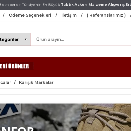
3 den beridir Türkiye'nin En Büyük
Taktik Askeri Malzeme Alışveriş Sit
Ödeme Seçenekleri
İletişim
( Referanslarımız )
calar
Karışık Markalar
ONFOR