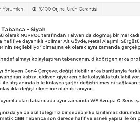
n Yorumları
%100 Orjinal Ürün Garantisi
 Tabanca - Siyah
ünü olarak NUPROL tarafından Taiwan'da doğmuş bir markadır
fif ve dayanıklı Polimer Alt Gövde, Metal Alaşımlı Sürgüsüyl
mlerinin seçilebiliyor olmasına ek olarak aynı zamanda gerçek
hedef almayı kolaylaştıran tabancanın, dikdörtgen arka profili
önleyen Gen4 Çerçeve, değiştirlebilir arka bantlarıyla farklı
yandıran kabza, eldiven giyerken bile kolaylıkla tutulabiliyor.
ği ile atış anında bile kolayca şarjör değiştirilmesini sağlay
laylıkla değiştirilmesine olanak tanıyor.
m uyumlu olan tabancada aynı zamanda WE Avrupa G-Serisi şarj
dığınızda ya da asıl tüfeğiniz bir sebeple kullanılamaz durum
matik GBB Tabanca son derece hafif ve esnek yapısı ile ön p