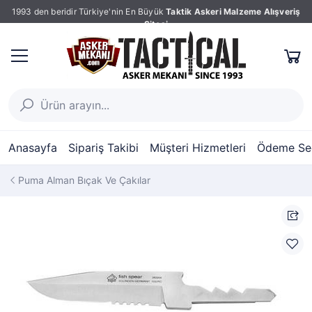
1993 den beridir Türkiye'nin En Büyük
Taktik Askeri Malzeme Alışveriş
Sitesi
Anasayfa
Sipariş Takibi
Müşteri Hizmetleri
Ödeme Seç
Puma Alman Bıçak Ve Çakılar