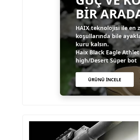
BİR ARAD
HAIX teknolojisi ile en 
koşullarında bile ayakl
kuru kalsın.
Haix Black Eagle Athlet
high/Desert Süper bot
ÜRÜNÜ İNCELE