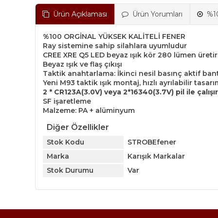
Ürün Açıklaması
Ürün Yorumları
%10
%100 ORGİNAL YÜKSEK KALİTELİ FENER
Ray sistemine sahip silahlara uyumludur
CREE XRE Q5 LED beyaz ışık kör 280 lümen üretir 
Beyaz ışık ve flaş çıkışı
Taktik anahtarlama: İkinci nesil basınç aktif ban
Yeni M93 taktik ışık montaj, hızlı ayrılabilir tasar
2 * CR123A(3.0V) veya 2*16340(3.7V) pil ile çalışır
SF işaretleme
Malzeme: PA + alüminyum
Diğer Özellikler
Stok Kodu
STROBEfener
Marka
Karışık Markalar
Stok Durumu
Var