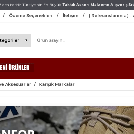
3 den beridir Türkiye'nin En Büyük
Taktik Askeri Malzeme Alışveriş Sit
Ödeme Seçenekleri
İletişim
( Referanslarımız )
Ve Aksesuarlar
Karışık Markalar
ONFOR