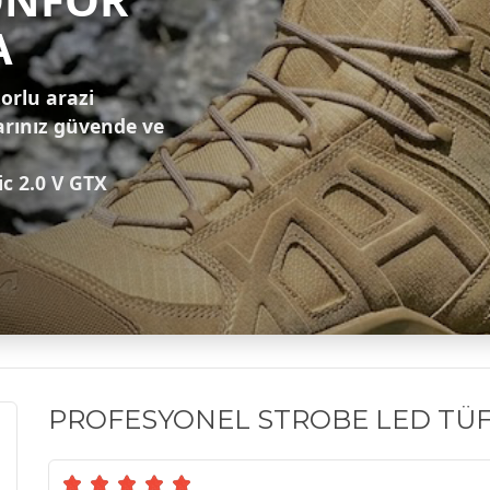
A
zorlu arazi
arınız güvende ve
ic 2.0 V GTX
PROFESYONEL STROBE LED TÜF