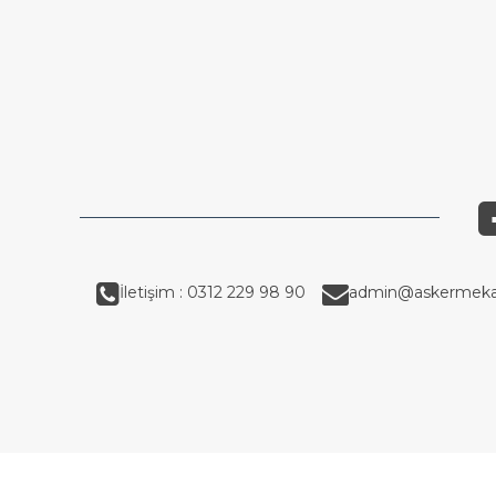
İletişim : 0312 229 98 90
admin@askermeka