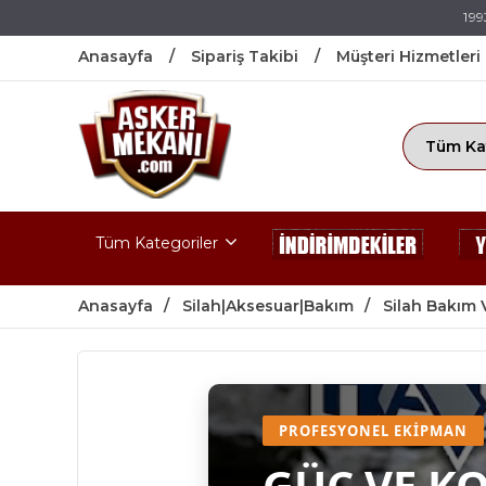
199
Anasayfa
Sipariş Takibi
Müşteri Hizmetleri
Tüm Kategoriler
Anasayfa
Silah|Aksesuar|Bakım
Silah Bakım 
PROFESYONEL EKIPMAN
GÜÇ VE K