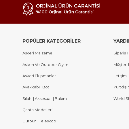
POPÜLER KATEGORİLER
YARD
Askeri Malzeme
Sipariş T
Askeri Ve Outdoor Giyim
Müşteri 
Askeri Ekipmanlar
İletişim
Ayakkabı | Bot
Yurtdışı 
Silah
|
Aksesuar
|
Bakım
World S
Çanta Modelleri
Dürbün | Teleskop