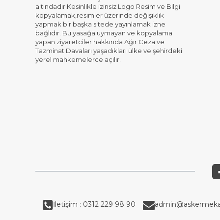
altındadır.Kesinlikle izinsiz Logo Resim ve Bilgi
kopyalamak,resimler üzerinde değişiklik
yapmak bir başka sitede yayınlamak izne
bağlıdır. Bu yasağa uymayan ve kopyalama
yapan ziyaretciler hakkında Ağır Ceza ve
Tazminat Davaları yaşadıkları ülke ve şehirdeki
yerel mahkemelerce açılır.
İletişim : 0312 229 98 90
admin@askermeka