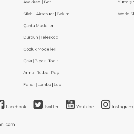
Ayakkabı | Bot
Yurtdışı 
Silah
|
Aksesuar
|
Bakım
World S
Çanta Modelleri
Dürbün | Teleskop
Gözlük Modelleri
Çakı | Bıçak | Tools
Arma | Rütbe | Peç
Fener | Lamba | Led
Facebook
Twitter
Youtube
Instagram
ni.com