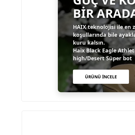
BİR ARAD
HAIX teknolojisi ile en 
koşullarında bile ayakl
kuru kalsın.
Haix Black Eagle Athlet
high/Desert Süper bot
ÜRÜNÜ İNCELE