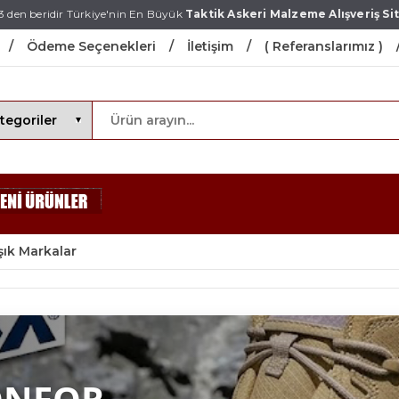
3 den beridir Türkiye'nin En Büyük
Taktik Askeri Malzeme Alışveriş Sit
Ödeme Seçenekleri
İletişim
( Referanslarımız )
şık Markalar
ONFOR