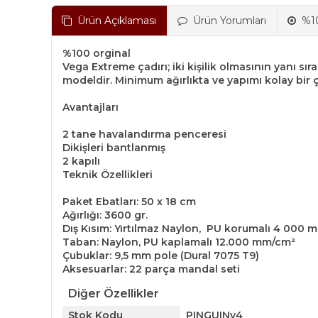
Ürün Açıklaması
Ürün Yorumları
%10
%100 orginal
Vega Extreme çadırı; iki kişilik olmasının yanı sı
modeldir. Minimum ağırlıkta ve yapımı kolay bir ç
Avantajları
2 tane havalandırma penceresi
Dikişleri bantlanmış
2 kapılı
Teknik Özellikleri
Paket Ebatları: 50 x 18 cm
Ağırlığı: 3600 gr.
Dış Kısım: Yırtılmaz Naylon, PU korumalı 4 000 
Taban: Naylon, PU kaplamalı 12.000 mm/cm²
Çubuklar: 9,5 mm pole (Dural 7075 T9)
Aksesuarlar: 22 parça mandal seti
Diğer Özellikler
Stok Kodu
PINGUINv4