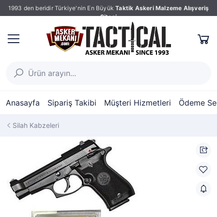
1993 den beridir Türkiye'nin En Büyük
Taktik Askeri Malzeme Alışveriş
Sitesi
Anasayfa
Sipariş Takibi
Müşteri Hizmetleri
Ödeme Seç
Silah Kabzeleri