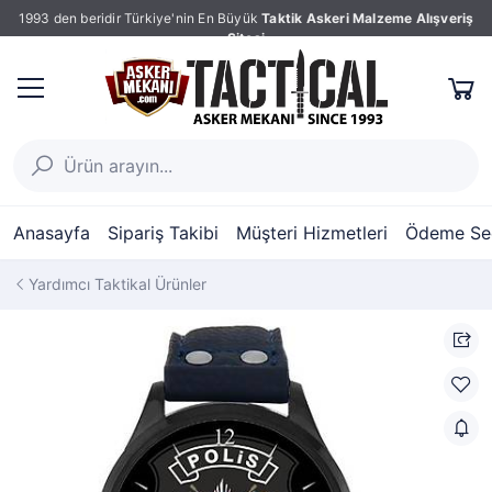
1993 den beridir Türkiye'nin En Büyük
Taktik Askeri Malzeme Alışveriş
Sitesi
Anasayfa
Sipariş Takibi
Müşteri Hizmetleri
Ödeme Seç
Yardımcı Taktikal Ürünler