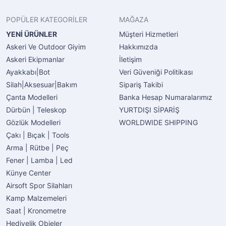
POPÜLER KATEGORİLER
MAĞAZA
YENİ ÜRÜNLER
Müşteri Hizmetleri
Askeri Ve Outdoor Giyim
Hakkımızda
Askeri Ekipmanlar
İletişim
Ayakkabı|Bot
Veri Güveniği Politikası
Silah|Aksesuar|Bakım
Sipariş Takibi
Çanta Modelleri
Banka Hesap Numaralarımız
Dürbün | Teleskop
YURTDIŞI SİPARİŞ
Gözlük Modelleri
WORLDWIDE SHIPPING
Çakı | Bıçak | Tools
Arma | Rütbe | Peç
Fener | Lamba | Led
Künye Center
Airsoft Spor Silahları
Kamp Malzemeleri
Saat | Kronometre
Hediyelik Objeler