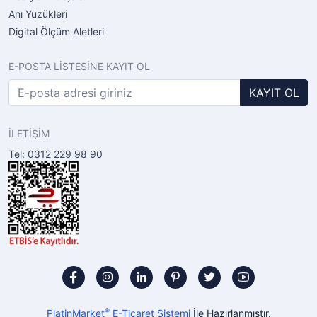
Anı Yüzükleri
Digital Ölçüm Aletleri
E-POSTA LİSTESİNE KAYIT OL
KAYIT OL
İLETİŞİM
Tel: 0312 229 98 90
®
PlatinMarket
E-Ticaret Sistemi
İle Hazırlanmıştır.