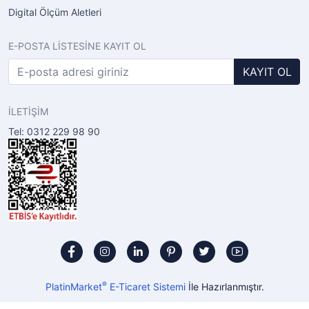
Digital Ölçüm Aletleri
E-POSTA LİSTESİNE KAYIT OL
KAYIT OL
İLETİŞİM
Tel: 0312 229 98 90
®
PlatinMarket
E-Ticaret Sistemi
İle Hazırlanmıştır.