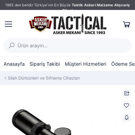
1993 den beridir Türkiye'nin En Büyük
Taktik Askeri Malzeme Alışveriş
Sitesi
Anasayfa
Sipariş Takibi
Müşteri Hizmetleri
Ödeme Seç
Silah Dürbünleri ve Sıfrlama Cihazları