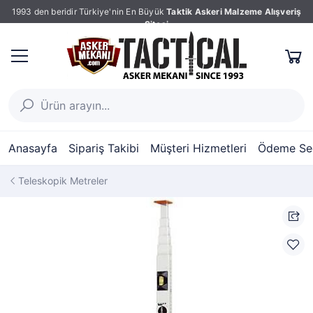
1993 den beridir Türkiye'nin En Büyük
Taktik Askeri Malzeme Alışveriş
Sitesi
Anasayfa
Sipariş Takibi
Müşteri Hizmetleri
Ödeme Seç
Teleskopik Metreler