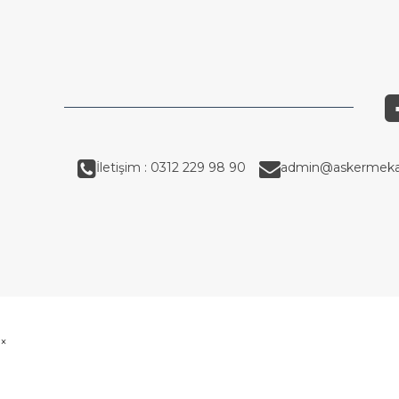
İletişim : 0312 229 98 90
admin@askermeka
×