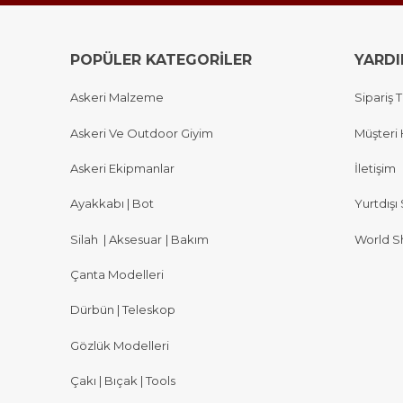
POPÜLER KATEGORİLER
YARD
Askeri Malzeme
Sipariş T
Askeri Ve Outdoor Giyim
Müşteri 
Askeri Ekipmanlar
İletişim
Ayakkabı | Bot
Yurtdışı 
Silah
|
Aksesuar
|
Bakım
World S
Çanta Modelleri
Dürbün | Teleskop
Gözlük Modelleri
Çakı | Bıçak | Tools