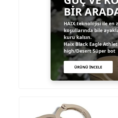
BİR ARAD
HAIX teknolojisi ile en 
koşullarında bile ayakl
kuru kalsın.
Haix Black Eagle Athlet
high/Desert Süper bot
ÜRÜNÜ İNCELE