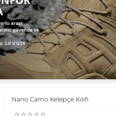
A
zorlu arazi
arınız güvende ve
ic 2.0 V GTX
Nano Camo Kelepçe Kılıfı