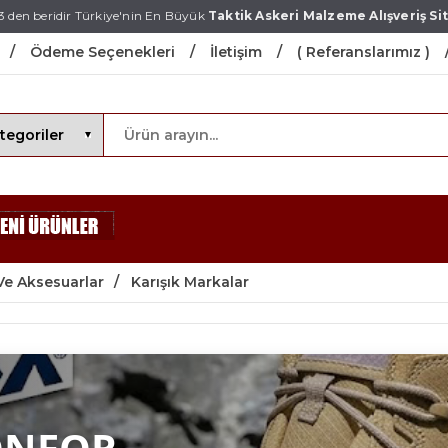
3 den beridir Türkiye'nin En Büyük
Taktik Askeri Malzeme Alışveriş Sit
Ödeme Seçenekleri
İletişim
( Referanslarımız )
Ve Aksesuarlar
Karışık Markalar
ONFOR