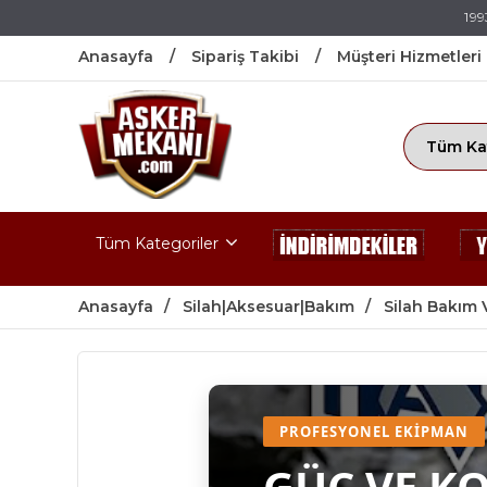
199
Anasayfa
Sipariş Takibi
Müşteri Hizmetleri
Tüm Kategoriler
Anasayfa
Silah|Aksesuar|Bakım
Silah Bakım 
PROFESYONEL EKIPMAN
GÜÇ VE K