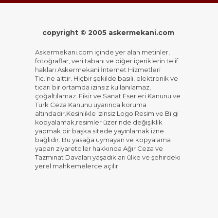
copyright © 2005 askermekani.com
Askermekani.com içinde yer alan metinler,
fotoğraflar, veri tabanı ve diğer içeriklerin telif
hakları Askermekani İnternet Hizmetleri
Tic.’ne aittir. Hiçbir şekilde basılı, elektronik ve
ticari bir ortamda izinsiz kullanılamaz,
çoğaltılamaz. Fikir ve Sanat Eserleri Kanunu ve
Türk Ceza Kanunu uyarınca koruma
altındadır.Kesinlikle izinsiz Logo Resim ve Bilgi
kopyalamak,resimler üzerinde değişiklik
yapmak bir başka sitede yayınlamak izne
bağlıdır. Bu yasağa uymayan ve kopyalama
yapan ziyaretciler hakkında Ağır Ceza ve
Tazminat Davaları yaşadıkları ülke ve şehirdeki
yerel mahkemelerce açılır.