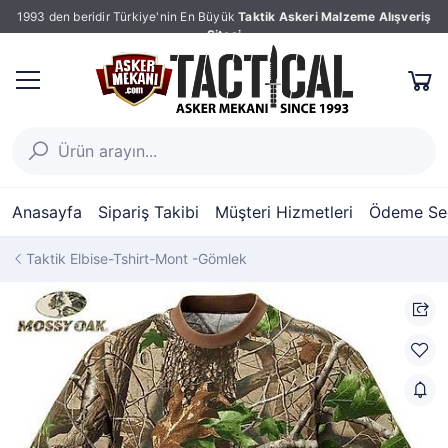
1993 den beridir Türkiye'nin En Büyük
Taktik Askeri Malzeme Alışveriş
Sitesi
Anasayfa
Sipariş Takibi
Müşteri Hizmetleri
Ödeme Seç
Taktik Elbise-Tshirt-Mont -Gömlek