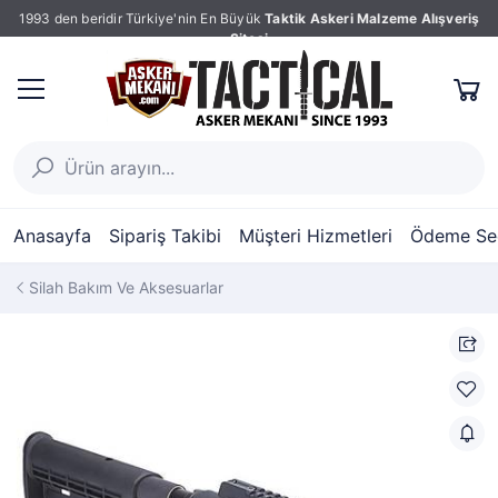
1993 den beridir Türkiye'nin En Büyük
Taktik Askeri Malzeme Alışveriş
Sitesi
Anasayfa
Sipariş Takibi
Müşteri Hizmetleri
Ödeme Seç
Silah Bakım Ve Aksesuarlar