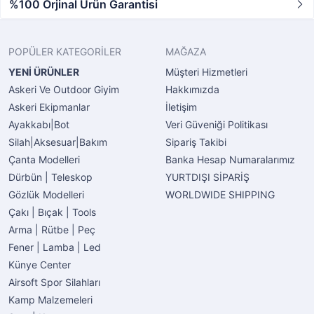
%100 Orjinal Ürün Garantisi
POPÜLER KATEGORİLER
MAĞAZA
YENİ ÜRÜNLER
Müşteri Hizmetleri
Askeri Ve Outdoor Giyim
Hakkımızda
Askeri Ekipmanlar
İletişim
Ayakkabı|Bot
Veri Güveniği Politikası
Silah|Aksesuar|Bakım
Sipariş Takibi
Çanta Modelleri
Banka Hesap Numaralarımız
Dürbün | Teleskop
YURTDIŞI SİPARİŞ
Gözlük Modelleri
WORLDWIDE SHIPPING
Çakı | Bıçak | Tools
Arma | Rütbe | Peç
Fener | Lamba | Led
Künye Center
Airsoft Spor Silahları
Kamp Malzemeleri