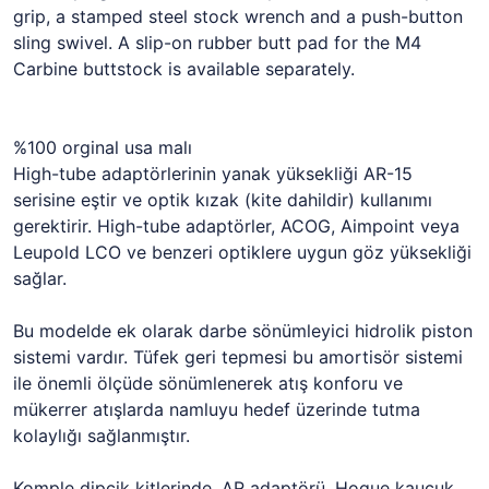
grip, a stamped steel stock wrench and a push-button
sling swivel. A slip-on rubber butt pad for the M4
Carbine buttstock is available separately.
%100 orginal usa malı
High-tube adaptörlerinin yanak yüksekliği AR-15
serisine eştir ve optik kızak (kite dahildir) kullanımı
gerektirir. High-tube adaptörler, ACOG, Aimpoint veya
Leupold LCO ve benzeri optiklere uygun göz yüksekliği
sağlar.
Bu modelde ek olarak darbe sönümleyici hidrolik piston
sistemi vardır. Tüfek geri tepmesi bu amortisör sistemi
ile önemli ölçüde sönümlenerek atış konforu ve
mükerrer atışlarda namluyu hedef üzerinde tutma
kolaylığı sağlanmıştır.
Komple dipçik kitlerinde, AR adaptörü, Hogue kauçuk