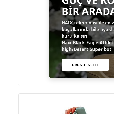
BİR ARAD
HAIX teknolojisi ile en 
koşullarında bile ayakl
kuru kalsın.
Haix Black Eagle Athlet
high/Desert Süper bot
ÜRÜNÜ İNCELE