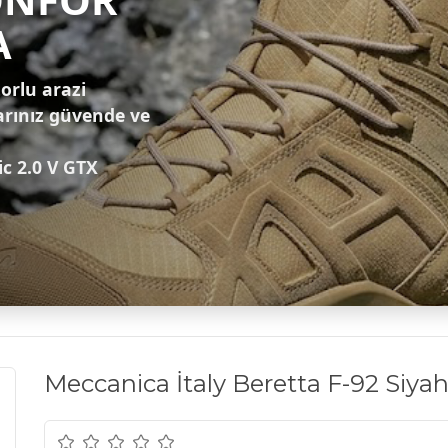
A
zorlu arazi
arınız güvende ve
ic 2.0 V GTX
Meccanica İtaly Beretta F-92 Siyah