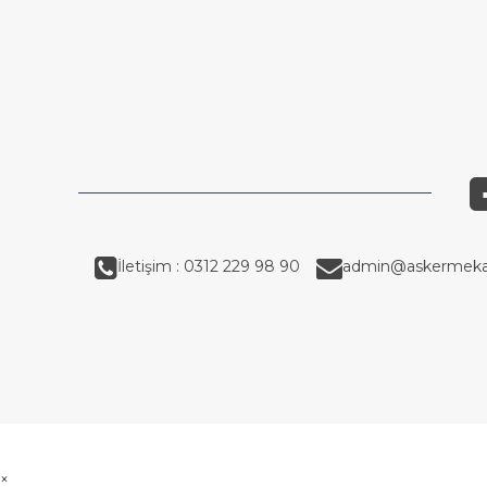
İletişim : 0312 229 98 90
admin@askermeka
×