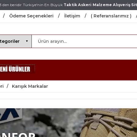
3 den beridir Türkiye'nin En Büyük
Taktik Askeri Malzeme Alışveriş Sit
Ödeme Seçenekleri
İletişim
( Referanslarımız )
ri
Karışık Markalar
ONFOR