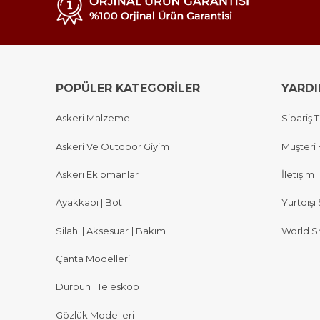
POPÜLER KATEGORİLER
YARD
Askeri Malzeme
Sipariş T
Askeri Ve Outdoor Giyim
Müşteri 
Askeri Ekipmanlar
İletişim
Ayakkabı | Bot
Yurtdışı 
Silah
|
Aksesuar
|
Bakım
World S
Çanta Modelleri
Dürbün | Teleskop
Gözlük Modelleri