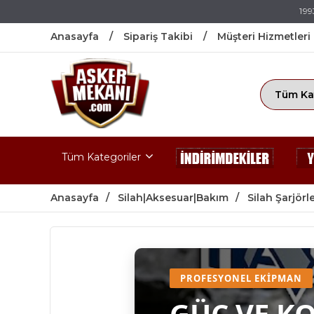
199
Anasayfa
Sipariş Takibi
Müşteri Hizmetleri
Tüm Kategoriler
Anasayfa
Silah|Aksesuar|Bakım
Silah Şarjörle
PROFESYONEL EKIPMAN
GÜÇ VE K