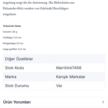
riegelung sorgt für die Arretierung. Die Heftschalen aus
Palisander-Holz werden von Edelstahl Beschlägen
eingefasst.
Technische Daten
Gewicht 150 g
Grifflänge 12,0 cm
Klingenlänge 9,0 cm
Länge geöffnet 21,0 cm
Diğer Özellikler
Stok Kodu
Marttiinii7456
Marka
Karışık Markalar
Stok Durumu
Var
Ürün Yorumları