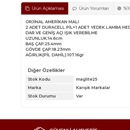
Ürün Açıklaması
Ürün Yorumları
%10
ORJİNAL AMERİKAN MALI
2 ADET DURACELL PİL+1 ADET YEDEK LAMBA HED
DAR VE GENİŞ AÇI IŞIK VEREBİLME
UZUNLUK:14.6cm
BAŞ ÇAP:25.4mm
GÖVDE ÇAP:18.23mm
AĞIRLIK(PİL DAHİL):107.16gr
Diğer Özellikler
Stok Kodu
maglite25
Marka
Karışık Markalar
Stok Durumu
Var