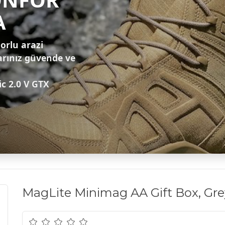
A
zorlu arazi
arınız güvende ve
ic 2.0 V GTX
MagLite Minimag AA Gift Box, Gre