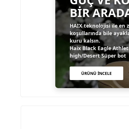
BİR ARAD
HAIX teknolojisi ile en 
koşullarında bile ayakl
kuru kalsın.
Haix Black Eagle Athlet
high/Desert Süper bot
ÜRÜNÜ İNCELE