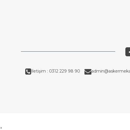
İletişim : 0312 229 98 90
admin@askermeka
×