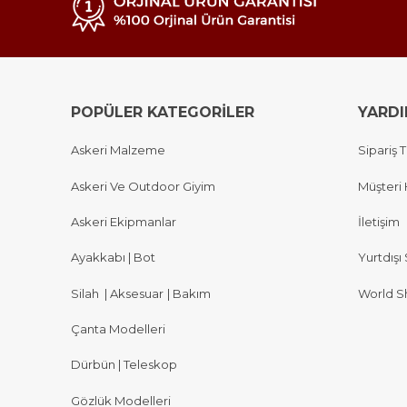
POPÜLER KATEGORİLER
YARD
Askeri Malzeme
Sipariş T
Askeri Ve Outdoor Giyim
Müşteri 
Askeri Ekipmanlar
İletişim
Ayakkabı | Bot
Yurtdışı 
Silah
|
Aksesuar
|
Bakım
World S
Çanta Modelleri
Dürbün | Teleskop
Gözlük Modelleri