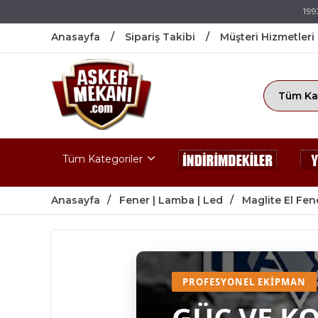
199
Anasayfa
Sipariş Takibi
Müşteri Hizmetleri
Tüm Kategoriler
Anasayfa
Fener | Lamba | Led
Maglite El Fene
PROFESYONEL EKIPMAN
GÜÇ VE K