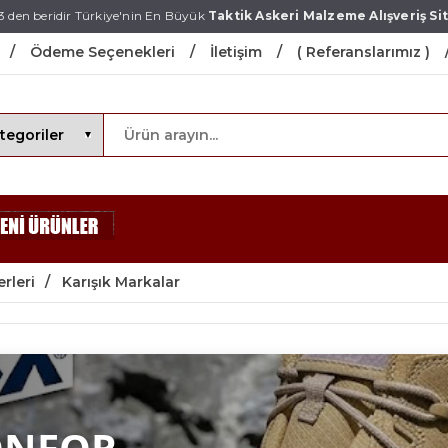
3 den beridir Türkiye'nin En Büyük
Taktik Askeri Malzeme Alışveriş Sit
Ödeme Seçenekleri
İletişim
( Referanslarımız )
rleri
Karışık Markalar
ONFOR