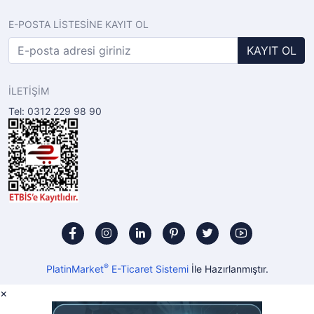
E-POSTA LİSTESİNE KAYIT OL
KAYIT OL
İLETİŞİM
Tel: 0312 229 98 90
®
PlatinMarket
E-Ticaret Sistemi
İle Hazırlanmıştır.
×