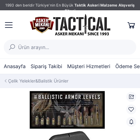
1993 den beridir Türkiye'nin En Büyük
Taktik Askeri Malzeme Alışveriş
Sitesi
Anasayfa
Sipariş Takibi
Müşteri Hizmetleri
Ödeme Seç
Çelik Yelekler&Balistik Ürünler