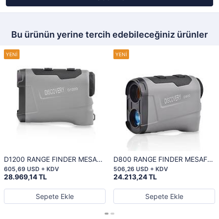
Bu ürünün yerine tercih edebileceğiniz ürünler
D1200 RANGE FINDER MESAFE
D800 RANGE FINDER MESAFE
ÖLÇER
ÖLÇER
605,69 USD + KDV
506,26 USD + KDV
28.969,14 TL
24.213,24 TL
Sepete Ekle
Sepete Ekle