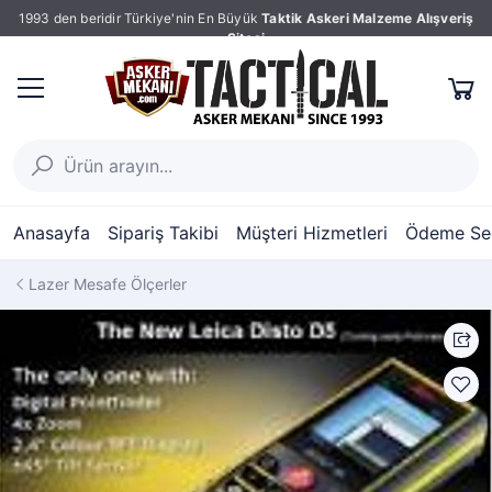
1993 den beridir Türkiye'nin En Büyük
Taktik Askeri Malzeme Alışveriş
Sitesi
Anasayfa
Sipariş Takibi
Müşteri Hizmetleri
Ödeme Seç
Lazer Mesafe Ölçerler