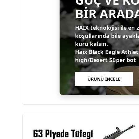
BİR ARAD
HAIX teknolojisi ile en 
koşullarında bile ayakl
kuru kalsın.
Haix Black Eagle Athlet
high/Desert Süper bot
ÜRÜNÜ İNCELE