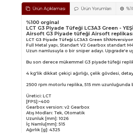
Ürün Açıklaması
Ürün Yorumları
%10
%100 orginal
LCT G3 Piyade Tüfeği LC3A3 Green - YEŞ
Airsoft G3 Piyade tüfeği Airsoft replikas
LCT G3 Piyade Tüfeği LC3A3 Green SİYAHversiyo
Full Metal yapı, Standart V2 Gearbox standart 
Uzun namlusuyla o bir sniper adayı. Upgrade'e u
Bu son derece mükemmel G3 piyade tüfeği replika
4 kg'lik dikkat çekiçi ağırlığı, çelik gövdesi, de
2500 rpm motorlu replika, 515 mm uzunluğunda bir 
Üretici: LCT
[FPS]:~400
Gearbox version: v2 Gearbox
Atış Modları: Tek, Otomatik
Uzunluk [mm]: 1026
İç Namlu[mm]: 515
Ağırlık [g]: 4325