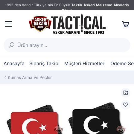
1993 den beridir Türkiye'nin En Büyük
Taktik Askeri Malzeme Alışveriş
Sitesi
Anasayfa
Sipariş Takibi
Müşteri Hizmetleri
Ödeme Seç
Kumaş Arma Ve Peçler