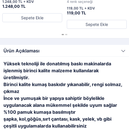
Tükenmez Kalem
1.248,00 TL + KDV
4 renk seçeneği
1.248,00 TL
119,00 TL + KDV
119,00 TL
Sepete Ekle
Sepete Ekle
Ürün Açıklaması
Yüksek teknoliji ile donatılmış baskı makinalarda
işlenmiş birinci kalite malzeme kullanılarak
üretilmiştir.
Birinci kalite kumaş baskıdır yıkanabilir, rengi solmaz,
çıkmaz
İnce ve yumuşak bir yapıya sahiptir böylelikle
uygulanacak alana mükemmel şekilde uyum sağlar
%100 pamuk kumaşa basılmıştır
şapka, kol,göğüs,sırt çantası, kask, yelek, vb gibi
çeşitli uygulamalarda kullanabilirsiniz