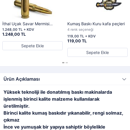
İthal Uçak Savar Mermisi
Kumaş Baskı Kuru kafa peçleri
Tükenmez Kalem
1.248,00 TL + KDV
4 renk seçeneği
1.248,00 TL
119,00 TL + KDV
119,00 TL
Sepete Ekle
Sepete Ekle
Ürün Açıklaması
Yüksek teknoliji ile donatılmış baskı makinalarda
işlenmiş birinci kalite malzeme kullanılarak
üretilmiştir.
Birinci kalite kumaş baskıdır yıkanabilir, rengi solmaz,
çıkmaz
İnce ve yumuşak bir yapıya sahiptir böylelikle