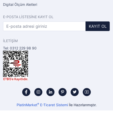
Digital Ölçüm Aletleri
E-POSTA LİSTESİNE KAYIT OL
KAYIT OL
İLETİŞİM
Tel: 0312 229 98 90
®
PlatinMarket
E-Ticaret Sistemi
İle Hazırlanmıştır.