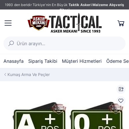
1993 den beridir Türkiye'nin En Büyük
Taktik Askeri Malzeme Alışveriş
Sitesi
Anasayfa
Sipariş Takibi
Müşteri Hizmetleri
Ödeme Seç
Kumaş Arma Ve Peçler