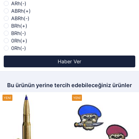
ARh(-)
ABRh(+)
ABRh(-)
BRh(+)
BRh(-)
0Rh(+)
0Rh(-)
Haber Ver
Bu ürünün yerine tercih edebileceğiniz ürünler