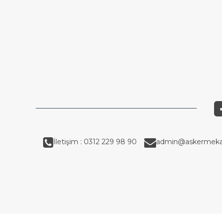
İletişim : 0312 229 98 90
admin@askermeka