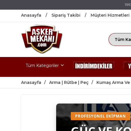
199
Anasayfa
Sipariş Takibi
Müşteri Hizmetleri
Tüm Kategoriler
Anasayfa
Arma | Rütbe | Peç
Kumaş Arma Ve 
PROFESYONEL EKIPMAN
GÜÇ VE K