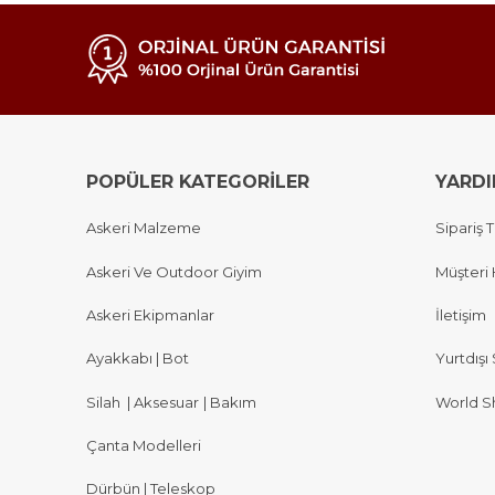
POPÜLER KATEGORİLER
YARD
Askeri Malzeme
Sipariş T
Askeri Ve Outdoor Giyim
Müşteri 
Askeri Ekipmanlar
İletişim
Ayakkabı | Bot
Yurtdışı 
Silah
|
Aksesuar
|
Bakım
World S
Çanta Modelleri
Dürbün | Teleskop