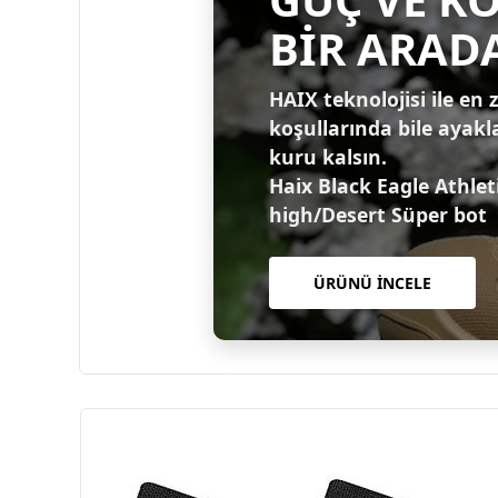
BİR ARAD
HAIX teknolojisi ile en 
koşullarında bile ayakl
kuru kalsın.
Haix Black Eagle Athlet
high/Desert Süper bot
ÜRÜNÜ İNCELE