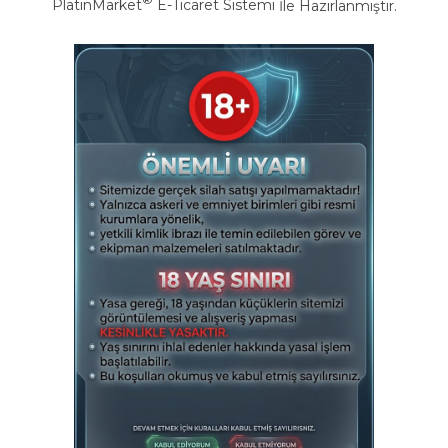
®
PlatinMarket
E-Ticaret Sistemi
İle Hazırlanmıştır.