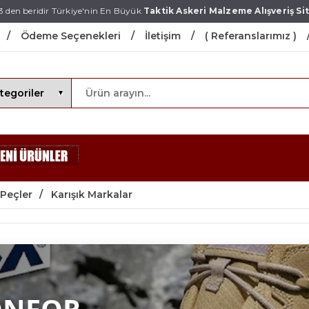
3 den beridir Türkiye'nin En Büyük
Taktik Askeri Malzeme Alışveriş Sit
Ödeme Seçenekleri
İletişim
( Referanslarımız )
Peçler
Karışık Markalar
ONFOR