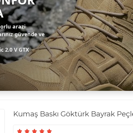
A
zorlu arazi
arınız güvende ve
ic 2.0 V GTX
Kumaş Baskı Göktürk Bayrak Peçle