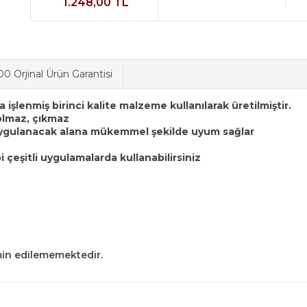
1.248,00 TL
0 Orjinal Ürün Garantisi
 işlenmiş birinci kalite malzeme kullanılarak üretilmiştir.
solmaz, çıkmaz
e uygulanacak alana mükemmel şekilde uyum sağlar
i çeşitli uygulamalarda kullanabilirsiniz
min edilememektedir.