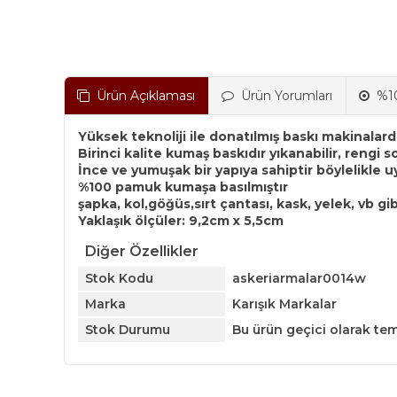
Ürün Açıklaması
Ürün Yorumları
%10
Yüksek teknoliji ile donatılmış baskı makinalarda
Birinci kalite kumaş baskıdır yıkanabilir, rengi 
İnce ve yumuşak bir yapıya sahiptir böylelikl
%100 pamuk kumaşa basılmıştır
şapka, kol,göğüs,sırt çantası, kask, yelek, vb gib
Yaklaşık ölçüler: 9,2cm x 5,5cm
Diğer Özellikler
Stok Kodu
askeriarmalar0014w
Marka
Karışık Markalar
Stok Durumu
Bu ürün geçici olarak te