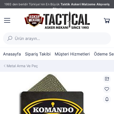
1993 den beridir Türkiye'nin En Büyük
Taktik Askeri Malzeme Alışveriş
Sitesi
Anasayfa
Sipariş Takibi
Müşteri Hizmetleri
Ödeme Seç
Metal Arma Ve Peç