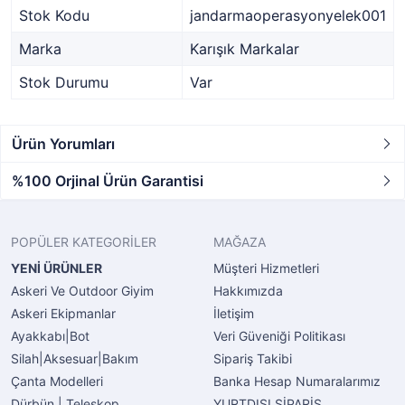
Stok Kodu
jandarmaoperasyonyelek001
Marka
Karışık Markalar
Stok Durumu
Var
Ürün Yorumları
%100 Orjinal Ürün Garantisi
POPÜLER KATEGORİLER
MAĞAZA
YENİ ÜRÜNLER
Müşteri Hizmetleri
Askeri Ve Outdoor Giyim
Hakkımızda
Askeri Ekipmanlar
İletişim
Ayakkabı|Bot
Veri Güveniği Politikası
Silah|Aksesuar|Bakım
Sipariş Takibi
Çanta Modelleri
Banka Hesap Numaralarımız
Dürbün | Teleskop
YURTDIŞI SİPARİŞ