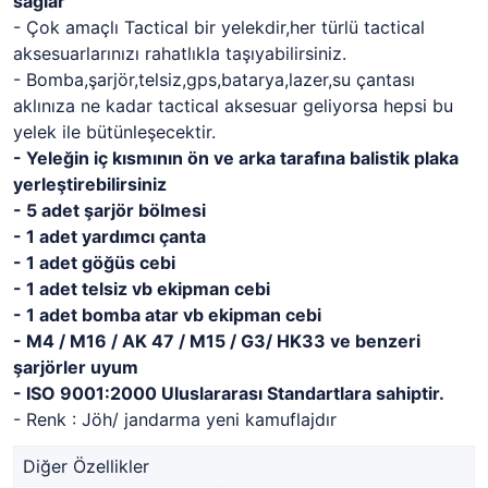
sağlar
- Çok amaçlı Tactical bir yelekdir,her türlü tactical
aksesuarlarınızı rahatlıkla taşıyabilirsiniz.
- Bomba,şarjör,telsiz,gps,batarya,lazer,su çantası
aklınıza ne kadar tactical aksesuar geliyorsa hepsi bu
yelek ile bütünleşecektir.
- Yeleğin iç kısmının ön ve arka tarafına balistik plaka
yerleştirebilirsiniz
- 5 adet şarjör bölmesi
- 1 adet yardımcı çanta
- 1 adet göğüs cebi
- 1 adet telsiz vb ekipman cebi
- 1 adet bomba atar vb ekipman cebi
- M4 / M16 / AK 47 / M15 / G3/ HK33 ve benzeri
şarjörler uyum
- ISO 9001:2000 Uluslararası Standartlara sahiptir.
- Renk : Jöh/ jandarma yeni kamuflajdır
Diğer Özellikler