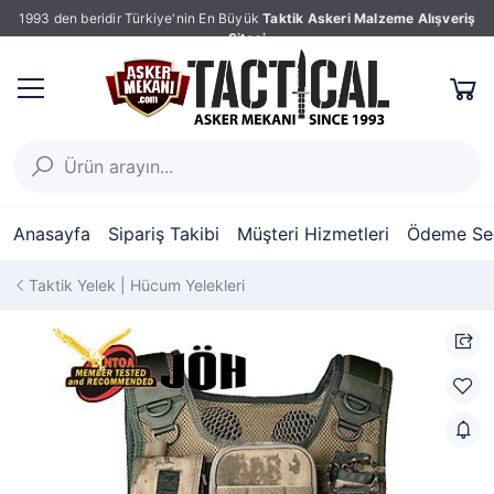
1993 den beridir Türkiye'nin En Büyük
Taktik Askeri Malzeme Alışveriş
Sitesi
Anasayfa
Sipariş Takibi
Müşteri Hizmetleri
Ödeme Seç
Taktik Yelek | Hücum Yelekleri