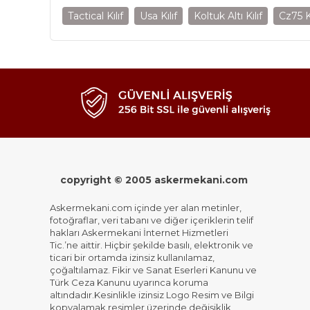
Tactical Kılıf
Usa Kılıf
Koltuk Altı Kılıf
Cz75 Kı
copyright © 2005 askermekani.com
Askermekani.com içinde yer alan metinler,
fotoğraflar, veri tabanı ve diğer içeriklerin telif
hakları Askermekani İnternet Hizmetleri
Tic.’ne aittir. Hiçbir şekilde basılı, elektronik ve
ticari bir ortamda izinsiz kullanılamaz,
çoğaltılamaz. Fikir ve Sanat Eserleri Kanunu ve
Türk Ceza Kanunu uyarınca koruma
altındadır.Kesinlikle izinsiz Logo Resim ve Bilgi
kopyalamak,resimler üzerinde değişiklik