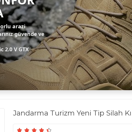
A
zorlu arazi
arınız güvende ve
ic 2.0 V GTX
Jandarma Turizm Yeni Tip Silah Kıl