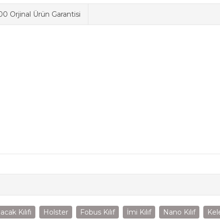
0 Orjinal Ürün Garantisi
acak Kılıfı
Holster
Fobus Kılıf
İmi Kılıf
Nano Kılıf
Kel