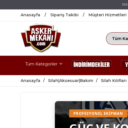
199
Anasayfa
Sipariş Takibi
Müşteri Hizmetleri
Tüm Kategoriler
Anasayfa
Silah|Aksesuar|Bakım
Silah Kılıfları
PROFESYONEL EKIPMAN
GÜÇ VE K