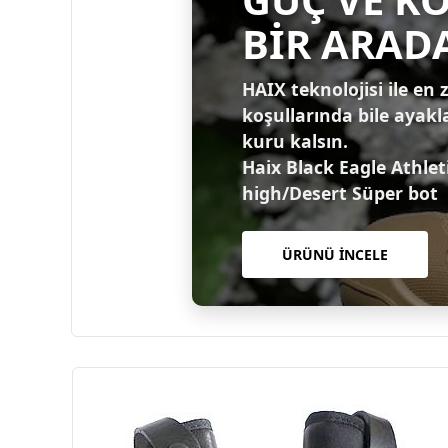
BİR ARAD
HAIX teknolojisi ile en 
koşullarında bile ayakl
kuru kalsın.
Haix Black Eagle Athlet
high/Desert Süper bot
ÜRÜNÜ İNCELE