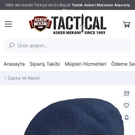
1993 den beridir Türkiye'nin En Büyük
Taktik Askeri Malzeme Alışveriş
Sitesi
Anasayfa
Sipariş Takibi
Müşteri Hizmetleri
Ödeme Seç
Şapka Ve Kepler