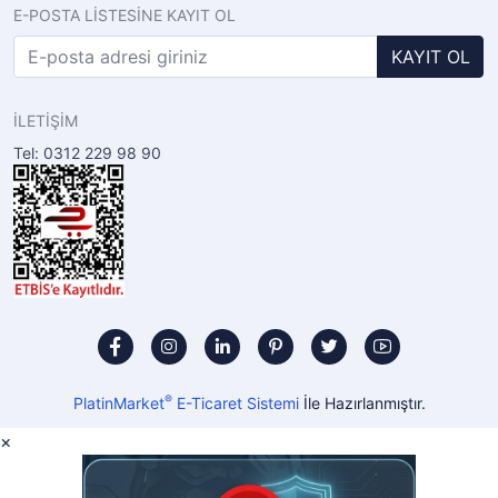
E-POSTA LİSTESİNE KAYIT OL
KAYIT OL
İLETİŞİM
Tel: 0312 229 98 90
®
PlatinMarket
E-Ticaret Sistemi
İle Hazırlanmıştır.
×