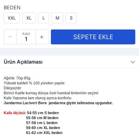
BEDEN
XXL
XL
L
M
S
Adet
Ürün Açıklaması
Ağırlık: 70g-95g
Yüksek kaliteli % 100 yünden yapılır.
Dikişsizdir
Birinci Kalite kumaş dünya özel harekat timlerinin seçimi
Kafa Yapısına tam oturuş ayrıca konforlu
Jandarma Lacivert Bere jandarma giyim talimatına uygundur.
Kafa ölçüsü:
54-55 cm S beden
55-56 cm M beden
57-58 cm L beden
59-60 cm XL beden
61-62 cm XXL beden