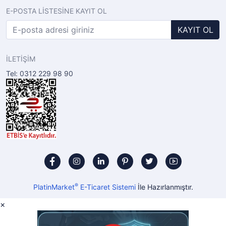
E-POSTA LİSTESİNE KAYIT OL
KAYIT OL
İLETİŞİM
Tel: 0312 229 98 90
®
PlatinMarket
E-Ticaret Sistemi
İle Hazırlanmıştır.
×