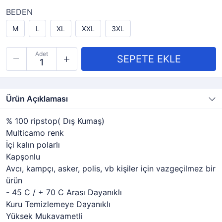
BEDEN
M
L
XL
XXL
3XL
Adet
Ürün Açıklaması
% 100 ripstop( Dış Kumaş)
Multicamo renk
İçi kalın polarlı
Kapşonlu
Avcı, kampçı, asker, polis, vb kişiler için vazgeçilmez bir
ürün
- 45 C / + 70 C Arası Dayanıklı
Kuru Temizlemeye Dayanıklı
Yüksek Mukavametli