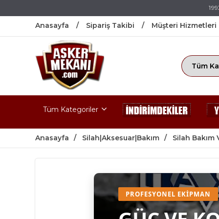
199
Anasayfa
Sipariş Takibi
Müşteri Hizmetleri
Tüm Kategoriler
Anasayfa
Silah|Aksesuar|Bakım
Silah Bakım 
PROFESYONEL EKIPMAN
GÜÇ VE K