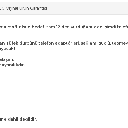
0 Orjinal Ürün Garantisi
 ister airsoft olsun hedefi tam 12 den vurduğunuz anı şimdi te
lan Tüfek dürbünü telefon adaptörleri, sağlam, güçlü, tepmeye 
ayacak!
alaşım.
dayanıklıdır.
e dahil değildir.