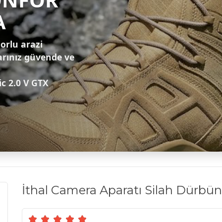
A
zorlu arazi
arınız güvende ve
ic 2.0 V GTX
İthal Camera Aparatı Silah Dürbünl