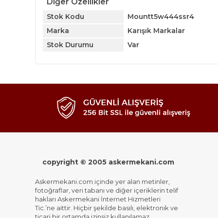
Diğer Özellikler
Stok Kodu
Mountt5w444ssr4
Marka
Karışık Markalar
Stok Durumu
Var
copyright © 2005 askermekani.com
Askermekani.com içinde yer alan metinler,
fotoğraflar, veri tabanı ve diğer içeriklerin telif
hakları Askermekani İnternet Hizmetleri
Tic.’ne aittir. Hiçbir şekilde basılı, elektronik ve
ticari bir ortamda izinsiz kullanılamaz,