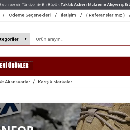
3 den beridir Türkiye'nin En Büyük
Taktik Askeri Malzeme Alışveriş Sit
Ödeme Seçenekleri
İletişim
( Referanslarımız )
Ve Aksesuarlar
Karışık Markalar
ONFOR