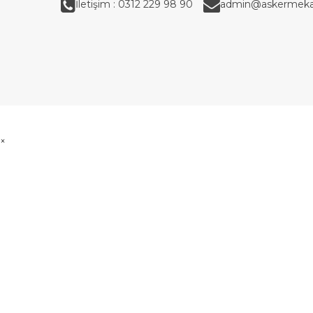
İletişim : 0312 229 98 90
admin@askermeka
×