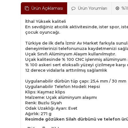
Ürün Açıklaması
Ürün Yorumları
%10
İthal Yüksek kaliteli
En sevdiğiniz atıcılık aktivitesinde, ister spor,
çocuk oyuncağı.
Türkiye de ilk defa İzmir Av Market farkıyla sunu
deneyimlerinizi telefonunuza kaydetmenizi sağl
Uçak Sınıfı Alüminyum Alaşım kullanılmıştır.
Uçak kalitesinde % 100 CNC işlenmiş alüminyum 
% 100 askeri sert eloksallı yüzeyi çizilmeye karşı 
12 derece vidalarla arttırılmış sağlamlık
Uygulanabilir dürbün tüp çapı: 25,4 mm / 30 mm
Uygulanabilir Telefon Modeli: Hepsi
Klips: Kaymaz klips
Malzeme: Uçak alüminyum alaşımı
Renk: Buzlu Siyah
Odak Uzaklığı Ayarı: Evet
Ağırlık: 271 g
Resimde gözüken Silah dürbünü ve telefon ürün