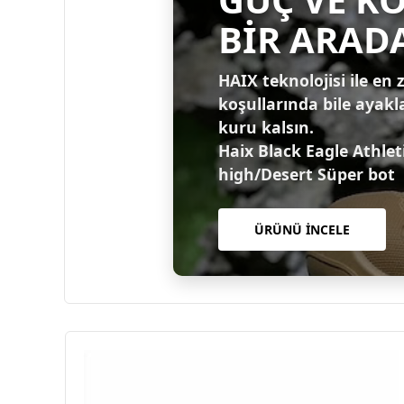
BİR ARAD
HAIX teknolojisi ile en 
koşullarında bile ayakl
kuru kalsın.
Haix Black Eagle Athlet
high/Desert Süper bot
ÜRÜNÜ İNCELE