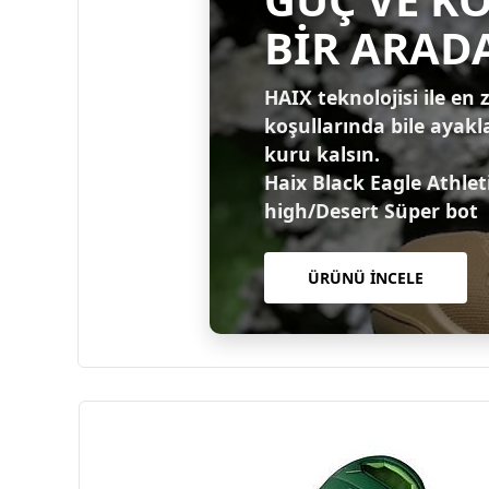
BİR ARAD
HAIX teknolojisi ile en 
koşullarında bile ayakl
kuru kalsın.
Haix Black Eagle Athlet
high/Desert Süper bot
ÜRÜNÜ İNCELE