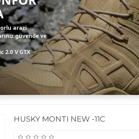
A
zorlu arazi
arınız güvende ve
ic 2.0 V GTX
HUSKY MONTI NEW -11C