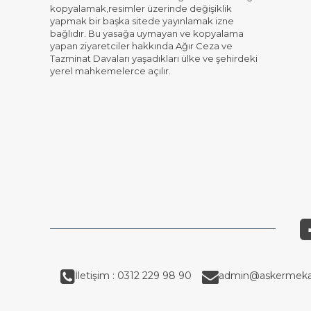
kopyalamak,resimler üzerinde değişiklik
yapmak bir başka sitede yayınlamak izne
bağlıdır. Bu yasağa uymayan ve kopyalama
yapan ziyaretciler hakkında Ağır Ceza ve
Tazminat Davaları yaşadıkları ülke ve şehirdeki
yerel mahkemelerce açılır.
İletişim : 0312 229 98 90
admin@askermeka