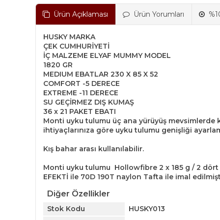
Ürün Açıklaması
Ürün Yorumları
%10
HUSKY MARKA
ÇEK CUMHURİYETİ
İÇ MALZEME ELYAF MUMMY MODEL
1820 GR
MEDIUM EBATLAR 230 X 85 X 52
COMFORT -5 DERECE
EXTREME -11 DERECE
SU GEÇİRMEZ DIŞ KUMAŞ
36 x 21 PAKET EBATI
Monti uyku tulumu üç ana yürüyüş mevsimlerde k
ihtiyaçlarınıza göre uyku tulumu genişliği ayarla
Kış bahar arası kullanılabilir.
Monti uyku tulumu Hollowfibre 2 x 185 g / 2 dör
EFEKTİ ile 70D 190T naylon Tafta ile imal edilmişt
Diğer Özellikler
Stok Kodu
HUSKY013