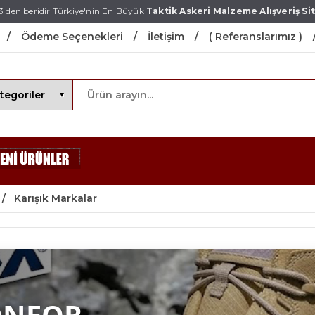
3 den beridir Türkiye'nin En Büyük
Taktik Askeri Malzeme Alışveriş Sit
Ödeme Seçenekleri
İletişim
( Referanslarımız )
Karışık Markalar
ONFOR