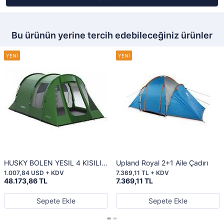
Bu ürünün yerine tercih edebileceğiniz ürünler
HUSKY BOLEN YESIL 4 KISILIK
Upland Royal 2+1 Aile Çadırı
CADIR
1.007,84 USD + KDV
7.369,11 TL + KDV
48.173,86 TL
7.369,11 TL
Sepete Ekle
Sepete Ekle