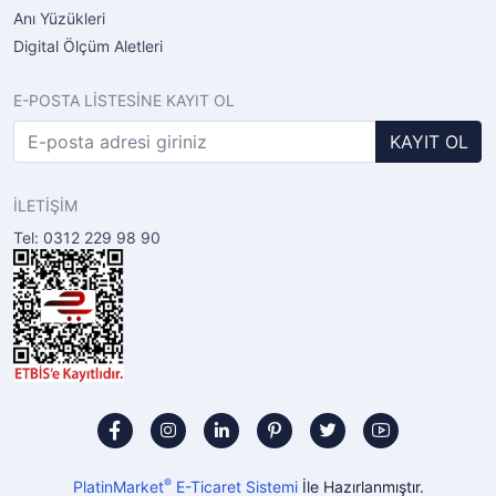
Anı Yüzükleri
Digital Ölçüm Aletleri
E-POSTA LİSTESİNE KAYIT OL
KAYIT OL
İLETİŞİM
Tel: 0312 229 98 90
®
PlatinMarket
E-Ticaret Sistemi
İle Hazırlanmıştır.