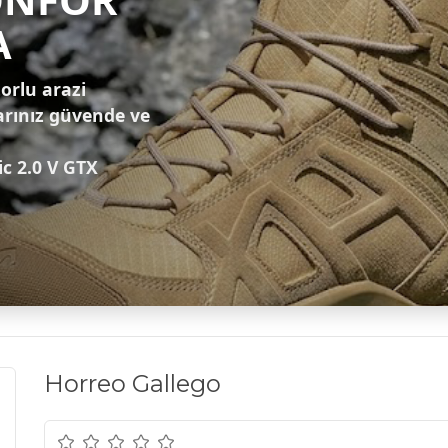
A
zorlu arazi
arınız güvende ve
ic 2.0 V GTX
Horreo Gallego