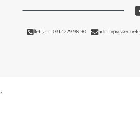
İletişim : 0312 229 98 90
admin@askermeka
×