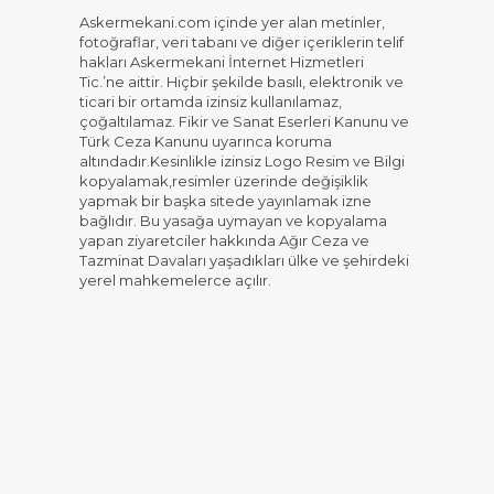
Askermekani.com içinde yer alan metinler,
fotoğraflar, veri tabanı ve diğer içeriklerin telif
hakları Askermekani İnternet Hizmetleri
Tic.’ne aittir. Hiçbir şekilde basılı, elektronik ve
ticari bir ortamda izinsiz kullanılamaz,
çoğaltılamaz. Fikir ve Sanat Eserleri Kanunu ve
Türk Ceza Kanunu uyarınca koruma
altındadır.Kesinlikle izinsiz Logo Resim ve Bilgi
kopyalamak,resimler üzerinde değişiklik
yapmak bir başka sitede yayınlamak izne
bağlıdır. Bu yasağa uymayan ve kopyalama
yapan ziyaretciler hakkında Ağır Ceza ve
Tazminat Davaları yaşadıkları ülke ve şehirdeki
yerel mahkemelerce açılır.