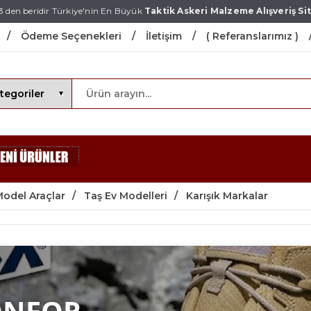
3 den beridir Türkiye'nin En Büyük
Taktik Askeri Malzeme Alışveriş Sit
Ödeme Seçenekleri
İletişim
( Referanslarımız )
Model Araçlar
Taş Ev Modelleri
Karışık Markalar
ONFOR