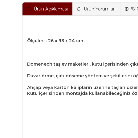
Ürün Açıklaması
Ürün Yorumları
%10
Ölçüleri : 26 x 33 x 24 cm
Domenech taş ev maketleri, kutu içerisinden çıkan
Duvar örme, çatı döşeme yöntem ve şekillerini öğr
Ahşap veya karton kalıpların üzerine taşları dize
Kutu içerisinden montajda kullanabileceğiniz öze