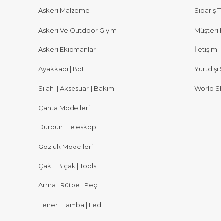
Askeri Malzeme
Sipariş T
Askeri Ve Outdoor Giyim
Müşteri 
Askeri Ekipmanlar
İletişim
Ayakkabı | Bot
Yurtdışı 
Silah
|
Aksesuar
|
Bakım
World S
Çanta Modelleri
Dürbün | Teleskop
Gözlük Modelleri
Çakı | Bıçak | Tools
Arma | Rütbe | Peç
Fener | Lamba | Led