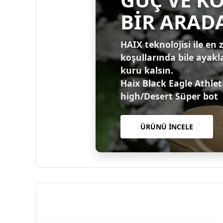
BİR ARAD
HAIX teknolojisi ile en 
koşullarında bile ayakl
kuru kalsın.
Haix Black Eagle Athlet
high/Desert Süper bot
ÜRÜNÜ İNCELE