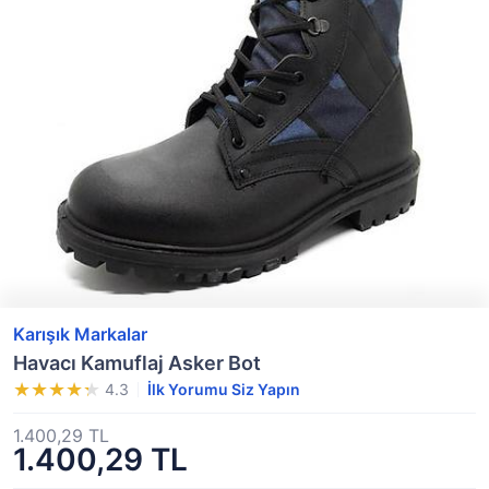
Karışık Markalar
Havacı Kamuflaj Asker Bot
4.3
İlk Yorumu Siz Yapın
1.400,29 TL
1.400,29 TL