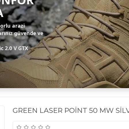
A
zorlu arazi
arınız güvende ve
ic 2.0 V GTX
GREEN LASER POİNT 50 MW SİL