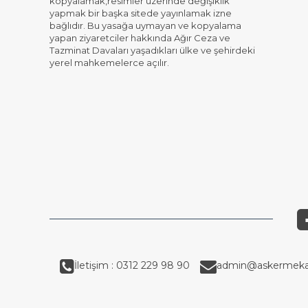
kopyalamak,resimler üzerinde değişiklik
yapmak bir başka sitede yayınlamak izne
bağlıdır. Bu yasağa uymayan ve kopyalama
yapan ziyaretciler hakkında Ağır Ceza ve
Tazminat Davaları yaşadıkları ülke ve şehirdeki
yerel mahkemelerce açılır.
İletişim : 0312 229 98 90
admin@askermeka