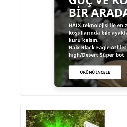
BİR ARAD
HAIX teknolojisi ile en 
koşullarında bile ayakl
kuru kalsın.
Haix Black Eagle Athlet
high/Desert Süper bot
ÜRÜNÜ İNCELE