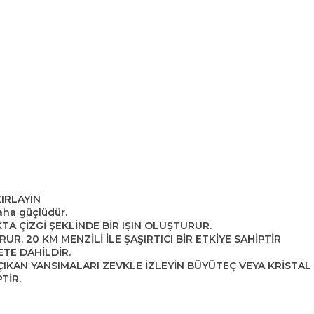
IRLAYIN
aha güçlüdür.
TA ÇİZGİ ŞEKLİNDE BİR IŞIN OLUŞTURUR.
R. 20 KM MENZİLİ İLE ŞAŞIRTICI BİR ETKİYE SAHİPTİR
ETE DAHİLDİR.
IKAN YANSIMALARI ZEVKLE İZLEYİN BÜYÜTEÇ VEYA KRİSTAL
TİR.