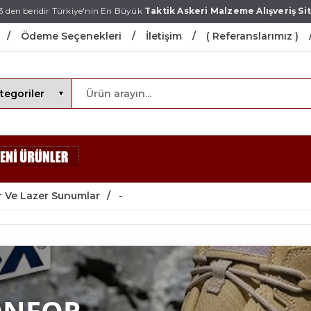
3 den beridir Türkiye'nin En Büyük
Taktik Askeri Malzeme Alışveriş Sit
Ödeme Seçenekleri
İletişim
( Referanslarımız )
r Ve Lazer Sunumlar
-
ONFOR