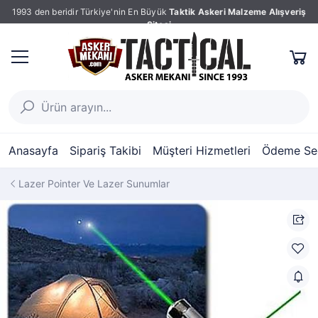
1993 den beridir Türkiye'nin En Büyük
Taktik Askeri Malzeme Alışveriş
Sitesi
Anasayfa
Sipariş Takibi
Müşteri Hizmetleri
Ödeme Seç
Lazer Pointer Ve Lazer Sunumlar