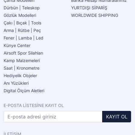
Çanta Modelleri
Banka Hesap Numaralarımız
Dürbün | Teleskop
YURTDIŞI SİPARİŞ
Gözlük Modelleri
WORLDWIDE SHIPPING
Çakı | Bıçak | Tools
Arma | Rütbe | Peç
Fener | Lamba | Led
Künye Center
Airsoft Spor Silahları
Kamp Malzemeleri
Saat | Kronometre
Hediyelik Objeler
Anı Yüzükleri
Digital Ölçüm Aletleri
E-POSTA LİSTESİNE KAYIT OL
KAYIT OL
İLETİŞİM