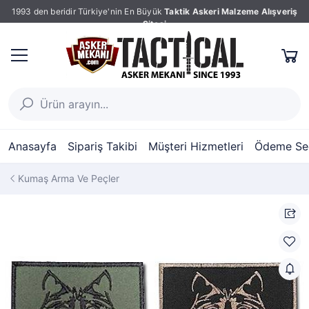
1993 den beridir Türkiye'nin En Büyük
Taktik Askeri Malzeme Alışveriş
Sitesi
Anasayfa
Sipariş Takibi
Müşteri Hizmetleri
Ödeme Seç
Kumaş Arma Ve Peçler